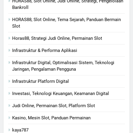
HORAS88, Slot Online, Judi Online, Strategi, Pengelolaan
Bankroll
HORAS88, Slot Online, Tema Sejarah, Panduan Bermain
Slot
Horas88, Strategi Judi Online, Permainan Slot
Infrastruktur & Performa Aplikasi
Infrastruktur Digital, Optimalisasi Sistem, Teknologi
Jaringan, Pengalaman Pengguna
Infrastruktur Platform Digital
Investasi, Teknologi Keuangan, Keamanan Digital
Judi Online, Permainan Slot, Platform Slot
Kasino, Mesin Slot, Panduan Permainan
kaya787