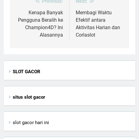
Previous:
Next:
Post
navigation
Kenapa Banyak
Membagi Waktu
Pengguna Beralih ke
Efektif antara
Champion4D? Ini
Aktivitas Harian dan
Alasannya
Corlaslot
SLOT GACOR
situs slot gacor
slot gacor hari ini