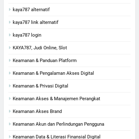
kaya787 alternatif
kaya787 link alternatif
kaya787 login
KAYA787, Judi Online, Slot
Keamanan & Panduan Platform
Keamanan & Pengalaman Akses Digital
Keamanan & Privasi Digital
Keamanan Akses & Manajemen Perangkat
Keamanan Akses Brand
Keamanan Akun dan Perlindungan Pengguna
Keamanan Data & Literasi Finansial Digital