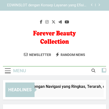
Skip
LEBAH4D dengan Konsep Layanan yang Efisien
to
dan Terarah
content
KAYA787 dengan Konsep Layanan yang Efisien
dan Terarah
LEBAH4D Login dengan Navigasi yang Ringkas,
Terarah, dan Mudah Dipahami
EDWINSLOT dengan Konsep Layanan yang Efisien
dan Terarah
Forever Beauty
LEBAH4D dengan Konsep Layanan yang Efisien
Temukan Produk Kecantikan Berkualitas Di
dan Terarah
NEWSLETTER
RANDOM NEWS
Collection
Forever Beauty Collection. Untuk Perawatan
KAYA787 dengan Konsep Layanan yang Efisien
dan Terarah
Kulit Dan Tubuh Anda.
MENU
BAH4D Login dengan Navigasi yang Ringkas, Terarah, dan M
HEADLINES
Weeks Ago