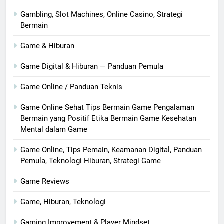
Gambling, Slot Machines, Online Casino, Strategi
Bermain
Game & Hiburan
Game Digital & Hiburan — Panduan Pemula
Game Online / Panduan Teknis
Game Online Sehat Tips Bermain Game Pengalaman
Bermain yang Positif Etika Bermain Game Kesehatan
Mental dalam Game
Game Online, Tips Pemain, Keamanan Digital, Panduan
Pemula, Teknologi Hiburan, Strategi Game
Game Reviews
Game, Hiburan, Teknologi
Gaming Improvement & Player Mindset