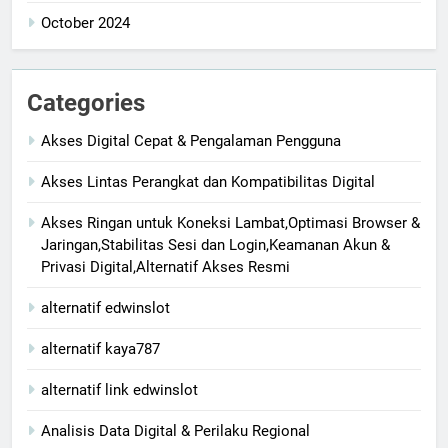
October 2024
Categories
Akses Digital Cepat & Pengalaman Pengguna
Akses Lintas Perangkat dan Kompatibilitas Digital
Akses Ringan untuk Koneksi Lambat,Optimasi Browser &
Jaringan,Stabilitas Sesi dan Login,Keamanan Akun &
Privasi Digital,Alternatif Akses Resmi
alternatif edwinslot
alternatif kaya787
alternatif link edwinslot
Analisis Data Digital & Perilaku Regional