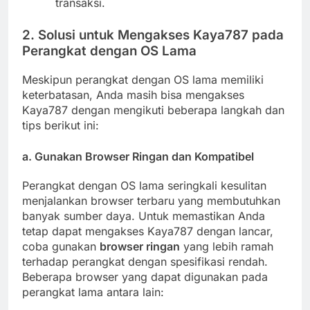
transaksi.
2.
Solusi untuk Mengakses Kaya787 pada
Perangkat dengan OS Lama
Meskipun perangkat dengan OS lama memiliki
keterbatasan, Anda masih bisa mengakses
Kaya787 dengan mengikuti beberapa langkah dan
tips berikut ini:
a.
Gunakan Browser Ringan dan Kompatibel
Perangkat dengan OS lama seringkali kesulitan
menjalankan browser terbaru yang membutuhkan
banyak sumber daya. Untuk memastikan Anda
tetap dapat mengakses Kaya787 dengan lancar,
coba gunakan
browser ringan
yang lebih ramah
terhadap perangkat dengan spesifikasi rendah.
Beberapa browser yang dapat digunakan pada
perangkat lama antara lain: