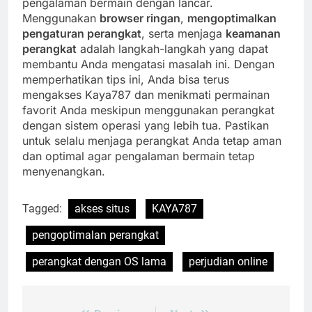
pengalaman bermain dengan lancar.
Menggunakan
browser ringan
,
mengoptimalkan
pengaturan perangkat
, serta menjaga
keamanan
perangkat
adalah langkah-langkah yang dapat
membantu Anda mengatasi masalah ini. Dengan
memperhatikan tips ini, Anda bisa terus
mengakses Kaya787 dan menikmati permainan
favorit Anda meskipun menggunakan perangkat
dengan sistem operasi yang lebih tua. Pastikan
untuk selalu menjaga perangkat Anda tetap aman
dan optimal agar pengalaman bermain tetap
menyenangkan.
Tagged:
akses situs
KAYA787
pengoptimalan perangkat
perangkat dengan OS lama
perjudian online