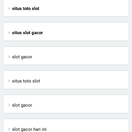
situs toto slot
situs slot gacor
slot gacor
situs toto slot
slot gacor
slot gacor hari ini