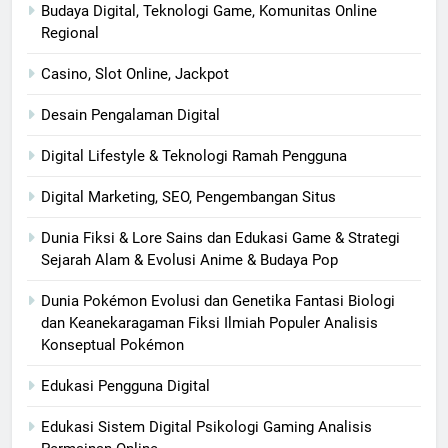
Budaya Digital, Teknologi Game, Komunitas Online
Regional
Casino, Slot Online, Jackpot
Desain Pengalaman Digital
Digital Lifestyle & Teknologi Ramah Pengguna
Digital Marketing, SEO, Pengembangan Situs
Dunia Fiksi & Lore Sains dan Edukasi Game & Strategi
Sejarah Alam & Evolusi Anime & Budaya Pop
Dunia Pokémon Evolusi dan Genetika Fantasi Biologi
dan Keanekaragaman Fiksi Ilmiah Populer Analisis
Konseptual Pokémon
Edukasi Pengguna Digital
Edukasi Sistem Digital Psikologi Gaming Analisis