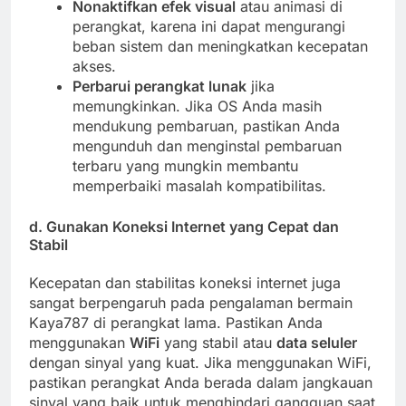
Nonaktifkan efek visual
atau animasi di
perangkat, karena ini dapat mengurangi
beban sistem dan meningkatkan kecepatan
akses.
Perbarui perangkat lunak
jika
memungkinkan. Jika OS Anda masih
mendukung pembaruan, pastikan Anda
mengunduh dan menginstal pembaruan
terbaru yang mungkin membantu
memperbaiki masalah kompatibilitas.
d.
Gunakan Koneksi Internet yang Cepat dan
Stabil
Kecepatan dan stabilitas koneksi internet juga
sangat berpengaruh pada pengalaman bermain
Kaya787 di perangkat lama. Pastikan Anda
menggunakan
WiFi
yang stabil atau
data seluler
dengan sinyal yang kuat. Jika menggunakan WiFi,
pastikan perangkat Anda berada dalam jangkauan
sinyal yang baik untuk menghindari gangguan saat