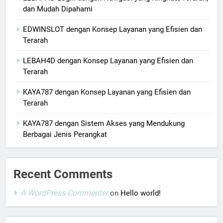
dan Mudah Dipahami
EDWINSLOT dengan Konsep Layanan yang Efisien dan
Terarah
LEBAH4D dengan Konsep Layanan yang Efisien dan
Terarah
KAYA787 dengan Konsep Layanan yang Efisien dan
Terarah
KAYA787 dengan Sistem Akses yang Mendukung
Berbagai Jenis Perangkat
Recent Comments
A WordPress Commenter
on
Hello world!