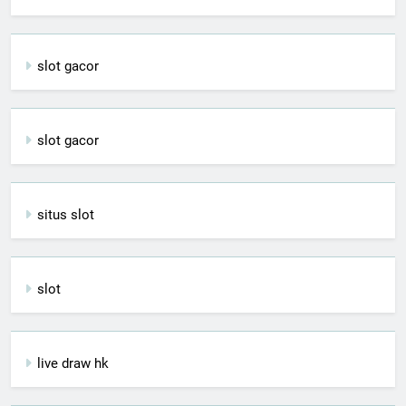
slot gacor
slot gacor
situs slot
slot
live draw hk