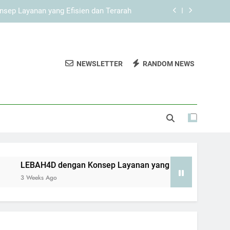
ep Layanan yang Efisien dan Terarah
ep Layanan yang Efisien dan Terarah
sep Layanan yang Efisien dan Terarah
NEWSLETTER
RANDOM NEWS
Ringkas, Terarah, dan Mudah Dipahami
tuk Perawatan Kulit Dan Tubuh Anda.
ep Layanan yang Efisien dan Terarah
ep Layanan yang Efisien dan Terarah
sep Layanan yang Efisien dan Terarah
D dengan Konsep Layanan yang Efisien dan Terarah
K
 Ago
3