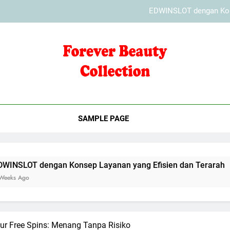
EDWINSLOT dengan Kons
LEBAH4D dengan Kons
KAYA787 dengan Kon
LEBAH4D Login dengan Navigasi yang 
ever Beauty Collection
oduk Kecantikan Berkualitas Di Forever Beauty Collection. Un
EDWINSLOT dengan Kons
SAMPLE PAGE
LEBAH4D dengan Kons
KAYA787 dengan Kon
ngan Konsep Layanan yang Efisien dan Terarah
LEBAH4
3 Weeks
tur Free Spins: Menang Tanpa Risiko