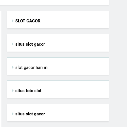
SLOT GACOR
situs slot gacor
slot gacor hari ini
situs toto slot
situs slot gacor