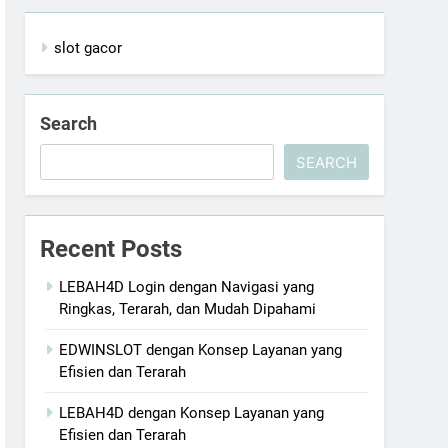
slot gacor
Search
SEARCH
Recent Posts
LEBAH4D Login dengan Navigasi yang
Ringkas, Terarah, dan Mudah Dipahami
EDWINSLOT dengan Konsep Layanan yang
Efisien dan Terarah
LEBAH4D dengan Konsep Layanan yang
Efisien dan Terarah