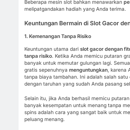
Beberapa mesin slot bahkan menawarkan
pe
melipatgandakan hadiah yang Anda terima.
Keuntungan Bermain di Slot Gacor den
1.
Kemenangan Tanpa Risiko
Keuntungan utama dari
slot gacor dengan fit
tanpa risiko
. Ketika Anda memicu putaran gra
banyak untuk memutar gulungan lagi. Semu
gratis sepenuhnya
menguntungkan
, karena
tanpa biaya tambahan. Ini adalah salah satu
dengan taruhan yang sudah Anda pasang se
Selain itu, jika Anda berhasil memicu putaran
banyak kesempatan untuk menang tanpa menin
spins adalah cara yang sangat baik untuk 
peluang menang.