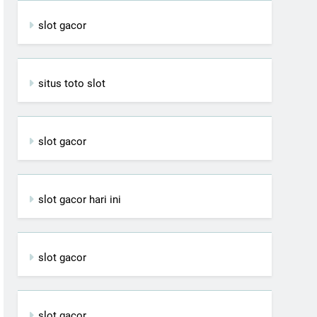
slot gacor
situs toto slot
slot gacor
slot gacor hari ini
slot gacor
slot gacor